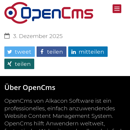
3. Dezember 2025
tweet
teilen
mitteilen
teilen
Über OpenCms
OpenCms von Alkacon Software ist ein
professionelles, einfach anzuwendendes
Website Content Management System.
OpenCms hilft Anwendern weltweit,