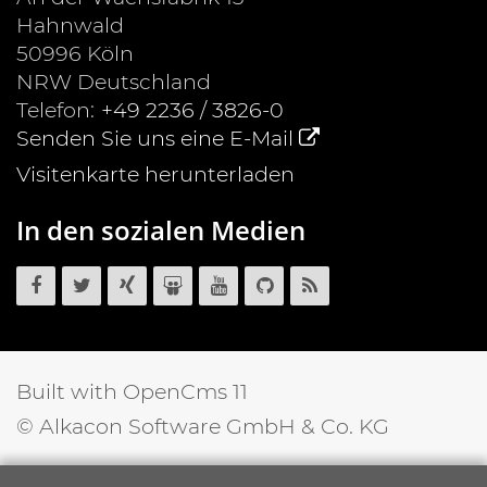
Hahnwald
50996
Köln
NRW
Deutschland
Telefon:
+49 2236 / 3826-0
Senden Sie uns eine E-Mail
Visitenkarte herunterladen
In den sozialen Medien
OpenCms
OpenCms
OpenCms
OpenCms
OpenCms
OpenCms
OpenCms
auf
auf
auf
auf
auf
Quellcode
RSS
Facebook
Twitter
Xing
SlideShare
YouTube
auf
News
GitHub
Feed
Built with OpenCms 11
© Alkacon Software GmbH & Co. KG