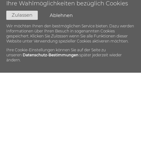
Ihre Wahlmöglichkeiten bezüglich Cookies
Zulassen
Ablehnen
Wir möchten Ihnen den bestmöglichen Service bieten. Dazu werden
Informationen über Ihren Besuch in sogenannten Cookies
gespeichert. Klicken Sie
Zulassen
wenn Sie alle Funktionen dieser
Website unter Verwendung spezieller Cookies aktiveren möchten.
Ihre Cookie-Einstellungen können Sie auf der Seite zu
unseren
Datenschutz-Bestimmungen
später jederzeit wieder
ändern.