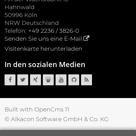
Hahnwald
50996
Köln
NRW
Deutschland
Telefon:
+49 2236 / 3826-0
Senden Sie uns eine E-Mail
Visitenkarte herunterladen
In den sozialen Medien
OpenCms
OpenCms
OpenCms
OpenCms
OpenCms
OpenCms
OpenCms
auf
auf
auf
auf
auf
Quellcode
RSS
Facebook
Twitter
Xing
SlideShare
YouTube
auf
News
GitHub
Feed
Built with OpenCms 11
© Alkacon Software GmbH & Co. KG