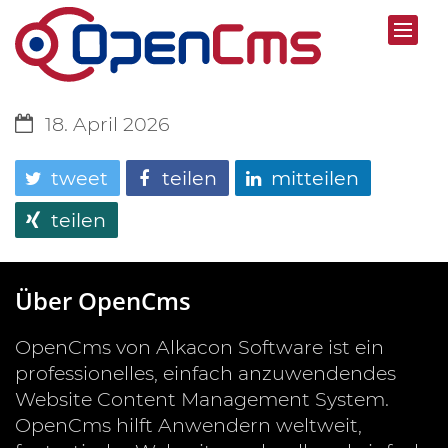
18. April 2026
tweet
teilen
mitteilen
teilen
Über OpenCms
OpenCms von Alkacon Software ist ein
professionelles, einfach anzuwendendes
Website Content Management System.
OpenCms hilft Anwendern weltweit,