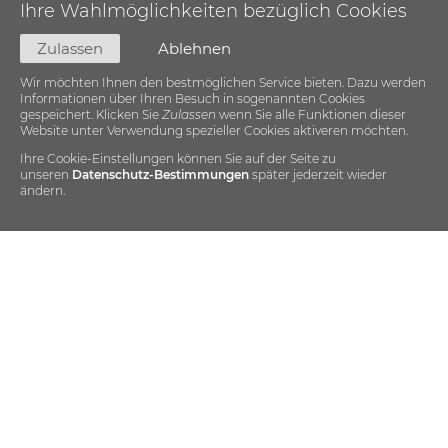
Ihre Wahlmöglichkeiten bezüglich Cookies
Zulassen
Ablehnen
Wir möchten Ihnen den bestmöglichen Service bieten. Dazu werden
Informationen über Ihren Besuch in sogenannten Cookies
gespeichert. Klicken Sie
Zulassen
wenn Sie alle Funktionen dieser
Website unter Verwendung spezieller Cookies aktiveren möchten.
Ihre Cookie-Einstellungen können Sie auf der Seite zu
unseren
Datenschutz-Bestimmungen
später jederzeit wieder
ändern.